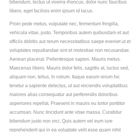
bibendum, lectus ut viverra rhoncus, dolor nunc faucibus
libero, eget facilisis enim ipsum id lacus.
Proin pede metus, vulputate nec, fermentum fringilla,
vehicula vitae, justo. Temporibus autem quibusdam et aut
officiis debitis aut rerum necessitatibus saepe eveniet ut et
voluptates repudiandae sint et molestiae non recusandae.
Aenean placerat. Pellentesque sapien. Mauris metus.
Maecenas libero. Mauris dolor felis, sagittis at, luctus sed,
aliquam non, tellus. In rutrum. Itaque earum rerum hic
tenetur a sapiente delectus, ut aut reiciendis voluptatibus
maiores alias consequatur aut perferendis doloribus
asperiores repellat. Praesent in mauris eu tortor porttitor
accumsan. Nunc tincidunt ante vitae massa. Curabitur
bibendum justo non orci. Quis autem vel eum iure
reprehenderit qui in ea voluptate velit esse quam nihil