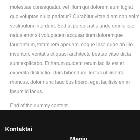
molestiae consequatur, vel illum qui dolorem eum fugiat
quo voluptas nulla pariatur? Curabitur vitae diam non enim
vestibulum interdum. Sed ut perspiciatis unde omnis iste
natus error sit voluptatem accusantium doloremque
laudantium, totam rem aperiam, eaque ipsa quae ab illo
inventore veritatis et quasi architecto beatae vitae dicta
sunt explicabo. Et harum quidem rerum facilis est et
expedita distinctio. Duis bibendum, lectus ut viverra
rhoncus, dolor nunc faucibus libero, eget facilisis enim
ipsum id lacus.
End of the dummy content.
Kontaktai
Meniu