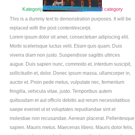
Paskelbta
2025-03-31
Kategorija:
Dummy category
/
Second category
This is a dummy text to demonstration purposes. It will be
replaced with the post content/excerpt.
Lorem ipsum dolor sit amet, consectetuer adipiscing elit.
Morbi scelerisque luctus velit. Etiam quis quam. Duis
viverra diam non justo. Suspendisse sagittis ultrices
augue. Duis sapien nunc, commodo et, interdum suscipit,
sollicitudin et, dolor. Donec ipsum massa, ullamcorper in,
auctor et. Proin pede metus, vulputate nec, fermentum
fringilla, vehicula vitae, justo. Temporibus autem
quibusdam et aut officiis debitis aut rerum necessitatibus
saepe eveniet ut et voluptates repudiandae sint et
molestiae non recusandae. Aenean placerat. Pellentesque
sapien. Mauris metus. Maecenas libero. Mauris dolor felis,