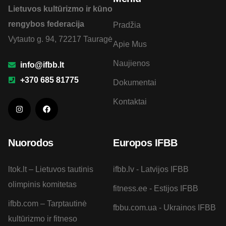
Lietuvos kultūrizmo ir kūno
rengybos federacija
Pradžia
Vytauto g. 94, 72217 Tauragė
Apie Mus
Naujienos
info@ifbb.lt
+370 685 81775
Dokumentai
Kontaktai
Nuorodos
Europos IFBB
ltok.lt – Lietuvos tautinis
ifbb.lv - Latvijos IFBB
olimpinis komitetas
fitness.ee - Estijos IFBB
ifbb.com – Tarptautinė
fbbu.com.ua - Ukrainos IFBB
kultūrizmo ir fitneso