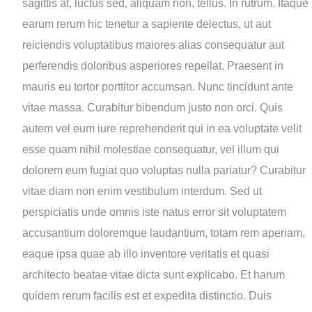
sagittis at, luctus sed, aliquam non, tellus. In rutrum. Itaque
earum rerum hic tenetur a sapiente delectus, ut aut
reiciendis voluptatibus maiores alias consequatur aut
perferendis doloribus asperiores repellat. Praesent in
mauris eu tortor porttitor accumsan. Nunc tincidunt ante
vitae massa. Curabitur bibendum justo non orci. Quis
autem vel eum iure reprehenderit qui in ea voluptate velit
esse quam nihil molestiae consequatur, vel illum qui
dolorem eum fugiat quo voluptas nulla pariatur? Curabitur
vitae diam non enim vestibulum interdum. Sed ut
perspiciatis unde omnis iste natus error sit voluptatem
accusantium doloremque laudantium, totam rem aperiam,
eaque ipsa quae ab illo inventore veritatis et quasi
architecto beatae vitae dicta sunt explicabo. Et harum
quidem rerum facilis est et expedita distinctio. Duis