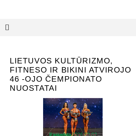
LIETUVOS KULTŪRIZMO,
FITNESO IR BIKINI ATVIROJO
46 -OJO ČEMPIONATO
NUOSTATAI
Paskelbta
2026-03-02
Kategorija:
Naujienos