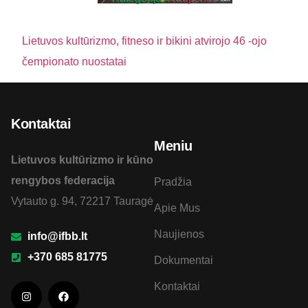
Lietuvos kultūrizmo, fitneso ir bikini atvirojo 46 -ojo
čempionato nuostatai
Kontaktai
Meniu
Lietuvos kultūrizmo ir kūno
rengybos federacija
Pradžia
Vytauto g. 94, 72217 Tauragė
Apie Mus
Naujienos
info@ifbb.lt
+370 685 81775
Dokumentai
Kontaktai